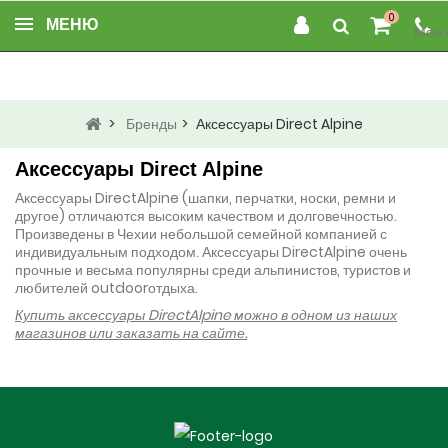
0
МЕНЮ
Моя 
>
Бренды
>
Аксессуары Direct Alpine
Аксессуары Direct Alpine
Аксессуары
Direct
Alpine
(шапки, перчатки, носки, ремни и
другое) отличаются высоким качеством и долговечностью.
Произведены в Чехии небольшой семейной компанией с
индивидуальным подходом. Аксессуары
Direct
Alpine
очень
прочные и весьма популярны среди альпинистов, туристов и
любителей
outdoor
отдыха.
Купить аксессуары DirectAlpine можно в одном из наших
магазинов или заказать на сайте.