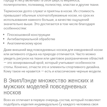
городу и лесу включают в себя шерсть мериноса,
полипропилен, полиамид, полиэстер, эластан и другие ткани.
Термоноски долго служат и приятны в носке. Их стоимость
превышает обычные хлопчатобумажные носки, но срок их
использования намного больше, а качество ощущений
значительно выше. Это достигается в том числе благодаря
особенностям:
Плоскошовной конструкции
Антибактериальной обработке
Анатомическому крою
Даже внешний вид повседневных носков для ежедневной носки
или активного отдыха на природе отличается. Часто можно
увидеть рисунок на ткани или цветовое разграничение областей
— это зонированный крой, который учитывает особенности
стопы. Конечно, отчасти это и элементы спортивного дизайна.
Кому такое не нравится — есть и классические черные модели.
В ЭкипЛэнде множество женских и
мужских моделей повседневных
носков
Всех их отличает в первую очередь состав, который позволяет
подобрать изделия индивидуально (у каждого человека своя