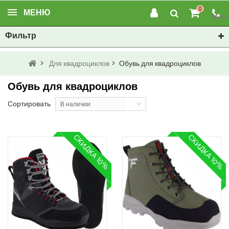
0
МЕНЮ
Моя 
Фильтр
>
Для квадроциклов
>
Обувь для квадроциклов
Обувь для квадроциклов
Сортировать
В наличии
СКИДКА 10%
СКИДКА 10%