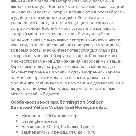
движения и обеспечивает эргономичную посадку на
любой тип фигуры. Костюм имеет анатомические вставки
на коленях и локтях, которые повышают износостойкость
и удобство при сидении и ходьбе. Костюм имеет
удлиненную спинку, которая защищает поясницу от
ветра и холода. Костюм имеет встроенный капюшон,
который можно регулировать по объему и глубине.
Капюшон имеет маску, выполненную в основном цвете
изделия, которая обеспечивает наилучшую маскировку
во время охоты. Маска имеет отверстия для глаз и рта,
которые не мешают обзору и дыханию. Костюм имеет
множество карманов для хранения необходимых вещей.
Куртка имеет два нагрудных кармана на молнии, два
боковых кармана на молнии и один внутренний карман
на молнии. Брюки имеют два боковых кармана на
молнии, два задних кармана на молнии и два кармана на
бедрах на липучке. Все карманы имеют достаточный
объем и удобный доступ.
Особенности костюма Remington Stalker
Renewed Yellow Waterfowl Honeycombs:
Материалы: 100% полиэстер
Сезон: Демисезон
Назначение: Охота, Рыбалка, Туризм
Температурный режим: от 0 до +15 °C