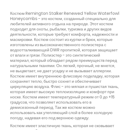
Костюм Remington Stalker Renewed Yellow Waterfowl
Honeycombs - это костюм, созданный специально для
любителей активного отдыха на природе. Этот костюм
подходит для охоты, рыбалки, туризма и других видов
деятельности, которые требуют комфорта, надежности и
маскировки. Костюм состоит из куртки и брюк, которые
изготовлены из высококачественного полиэстера с
водоотталкивающей DWR пропиткой, которая защищает
от влаги и грязи. Полиэстер - это синтетический
материал, который обладает рядом преимуществ перед
натуральными тканями. Он легкий, прочный, не мнется,
не выцветает, не дает усадку и не вызывает аллергии.
Костюм имеет внутреннюю флисовую подкладку, которая
сохраняет тепло, быстро сохнет и обеспечивает
циркуляцию воздуха. Флис - это мягкая и пушистая ткань,
которая имеет высокую теплоизоляцию и комфорт при
носке. Костюм имеет температурный режим от 0 до +15
градусов, что позволяет использовать его в
демисезонный период. Так же костюм можно
использовать как утепляющий слой в более холодную
погоду, надевая его под верхнюю одежду.
Костюм имеет эластичную ткань, которая не сковывает